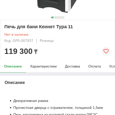
Печь для бани Кеннет Тура 11
Нет в наличии
Код: GP5-007837
Розница
119 300
₸
Описание
Характеристики
Доставка
Оплата
Усл
Описание
Декоративная рамка
Прочистная дверца с отражателем, толщиной 1,5мм
Печь изготовлена из котловой стали марки 09Г2С,