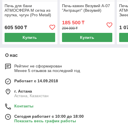
Печь для бани
Печь-камин Везувий А-07
Печь
АТМОСФЕРА М сетка из
"Антрацит" (Везувий)
АТМ
прутка, чугун (Pro Metall)
Змее
до 16 м3
(Pro
185 500
₸
605 500
1 0
₸
204 000 ₸
Купить
Купить
О нас
Рейтинг не сформирован
Менее 5 отзывов за последний год
Работает с 14.09.2018
г. Астана
Астана, Казахстан
Контакты
Сегодня работает с 10:00 до 18:00
Показать весь график работы