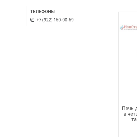
+7 (922) 150-00-69
Печь 
в че
та