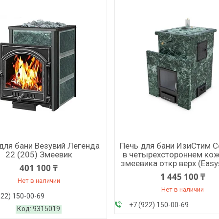
для бани Везувий Легенда
Печь для бани ИзиСтим 
22 (205) Змеевик
в четырехстороннем кож
змеевика откр верх (Eas
401 100 ₸
1 445 100 ₸
Нет в наличии
Нет в наличии
922) 150-00-69
+7 (922) 150-00-69
9315019