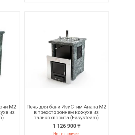
Сочи М2
Печь для бани ИзиСтим Анапа М2
ухе из
в трехстороннем кожухе из
m)
талькохлорита (Easysteam)
1 126 900 ₸
Нет в наличии