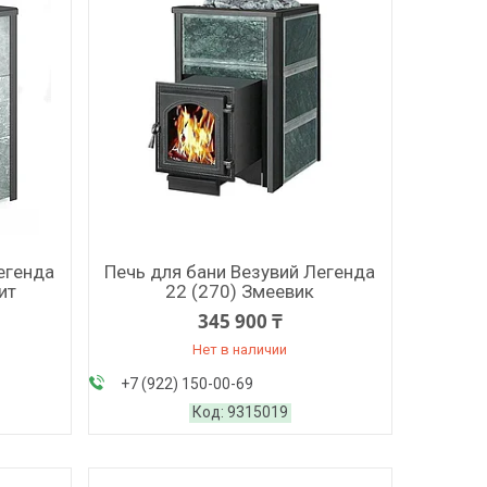
егенда
Печь для бани Везувий Легенда
ит
22 (270) Змеевик
345 900 ₸
Нет в наличии
+7 (922) 150-00-69
9315019