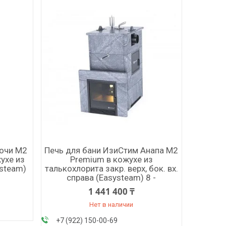
Сочи М2
Печь для бани ИзиСтим Анапа М2
ухе из
Premium в кожухе из
ysteam)
талькохлорита закр. верх, бок. вх.
справа (Easysteam) 8 -
1 441 400 ₸
Нет в наличии
+7 (922) 150-00-69