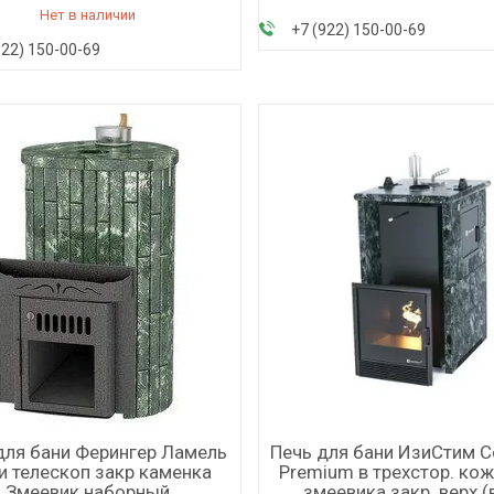
Нет в наличии
+7 (922) 150-00-69
922) 150-00-69
для бани Ферингер Ламель
Печь для бани ИзиСтим 
и телескоп закр каменка
Premium в трехстор. кож
Змеевик наборный
змеевика закр. верх (