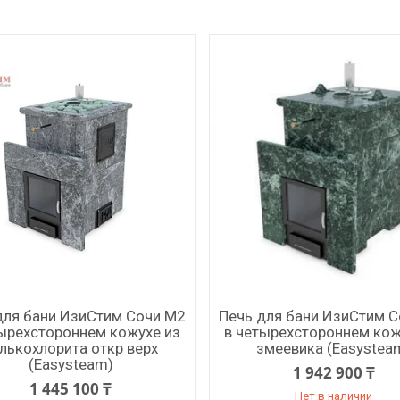
для бани ИзиСтим Сочи М2
Печь для бани ИзиСтим 
тырехстороннем кожухе из
в четырехстороннем кож
лькохлорита откр верх
змеевика (Easystea
(Easysteam)
1 942 900 ₸
1 445 100 ₸
Нет в наличии