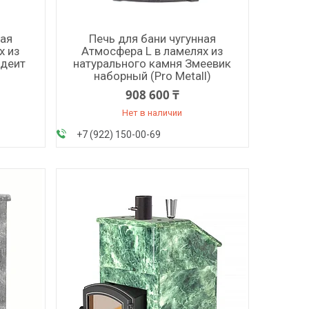
ная
Печь для бани чугунная
х из
Атмосфера L в ламелях из
адеит
натурального камня Змеевик
наборный (Pro Metall)
908 600 ₸
Нет в наличии
+7 (922) 150-00-69