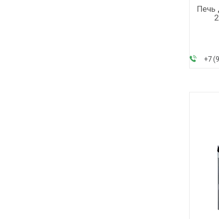
Печь 
2
+7 (