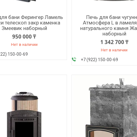
для бани Ферингер Ламель
Печь для бани чугун
и телескоп закр каменка
Атмосфера L в ламеля
Змеевик наборный
натурального камня Ж
наборный
950 000 ₸
1 342 700 ₸
Нет в наличии
Нет в наличии
922) 150-00-69
+7 (922) 150-00-69