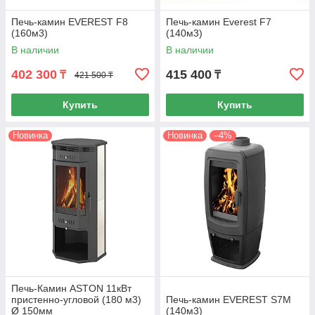
Печь-камин EVEREST F8
Печь-камин Everest F7
(160м3)
(140м3)
В наличии
В наличии
402 300
415 400
₸
₸
421 500 ₸
Купить
Купить
Новинка
Новинка
–4%
Печь-Камин ASTON 11кВт
пристенно-угловой (180 м3)
Печь-камин EVEREST S7М
Ø 150мм
(140м3)