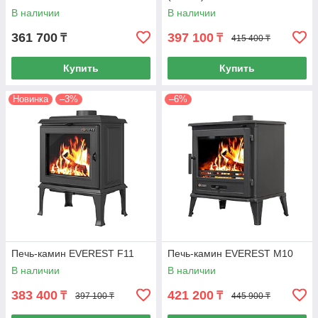
В наличии
В наличии
361 700
397 100
₸
₸
415 400 ₸
Купить
Купить
Новинка
–3%
–6%
Печь-камин EVEREST F11
Печь-камин EVEREST М10
В наличии
В наличии
383 400
421 200
₸
₸
397 100 ₸
445 900 ₸