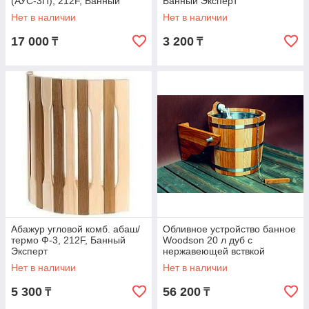
(АУС-3П), 212F, Банный
Банный Эксперт
Эксперт
Нет в наличии
Нет в наличии
17 000
3 200
₸
₸
Абажур угловой комб. абаш/
Обливное устройство банное
термо Ф-3, 212F, Банный
Woodson 20 л дуб с
Эксперт
нержавеющей вствкой
Нет в наличии
Нет в наличии
5 300
56 200
₸
₸