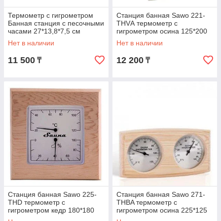
Термометр с гигрометром
Станция банная Sawo 221-
Банная станция с песочными
THVА термометр с
часами 27*13,8*7,5 см
гигрометром осина 125*200
Банные штучки
мм
Нет в наличии
Нет в наличии
11 500
12 200
₸
₸
Станция банная Sawo 225-
Станция банная Sawo 271-
THD термометр с
THBA термометр с
гигрометром кедр 180*180
гигрометром осина 225*125
мм
мм