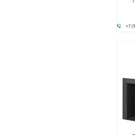
Л
+7 (