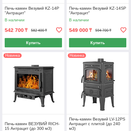
Печь-камин Везувий KZ-14Р
Печь-камин Везувий KZ-14SР
"Антрацит"
"Антрацит"
В наличии
В наличии
542 700
549 000
₸
₸
582 400 ₸
594 700 ₸
Купить
Купить
Новинка
Новинка
Печь-камин Везувий LV-12РS
Печь-камин ВЕЗУВИЙ RICH-
Антрацит с плитой (до 240
15 Антрацит (до 300 м3)
м3)