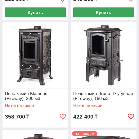
Купить
Купить
Печь-камин Klemens
Печь-камин Bruno II чугунная
(Fireway), 200 м3
(Fireway), 160 м3
Нет в наличии
Нет в наличии
358 700
422 400
₸
₸
Топ продаж