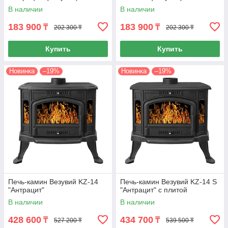
В наличии
В наличии
183 900
183 900
₸
₸
202 300 ₸
202 300 ₸
Купить
Купить
Новинка
–19%
Новинка
–19%
Печь-камин Везувий KZ-14
Печь-камин Везувий KZ-14 S
"Антрацит"
"Антрацит" с плитой
В наличии
В наличии
428 600
434 700
₸
₸
527 200 ₸
539 500 ₸