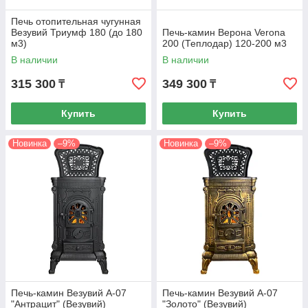
Печь отопительная чугунная
Везувий Триумф 180 (до 180
Печь-камин Верона Verona
м3)
200 (Теплодар) 120-200 м3
В наличии
В наличии
315 300
349 300
₸
₸
Купить
Купить
Новинка
–9%
Новинка
–9%
Печь-камин Везувий А-07
Печь-камин Везувий А-07
"Антрацит" (Везувий)
"Золото" (Везувий)