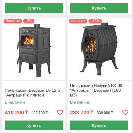
Купить
Купить
Новинка
–3%
Новинка
–16%
Печь-камин Везувий ВХ-09
Печь-камин Везувий LV-12 S
"Антрацит" (Везувий) (180
"Антрацит" с плитой
м3)
В наличии
В наличии
410 200
283 700
₸
₸
422 700 ₸
339 000 ₸
Купить
Купить