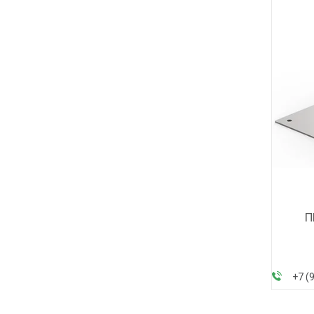
П
+7 (