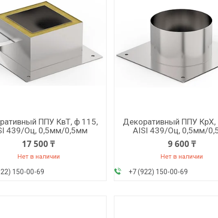
ративный ППУ КвТ, ф 115,
Декоративный ППУ КрХ, 
SI 439/Оц, 0,5мм/0,5мм
AISI 439/Оц, 0,5мм/0
17 500 ₸
9 600 ₸
Нет в наличии
Нет в наличии
922) 150-00-69
+7 (922) 150-00-69