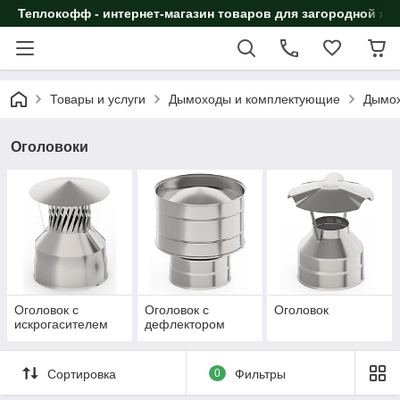
Теплокофф - интернет-магазин товаров для загородной жи
Товары и услуги
Дымоходы и комплектующие
Дымох
Оголовоки
Оголовок с
Оголовок с
Оголовок
искрогасителем
дефлектором
Сортировка
0
Фильтры